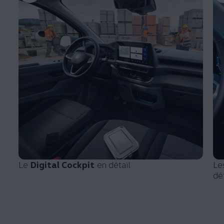
Le
Digital Cockpit
en détail
Le
dé