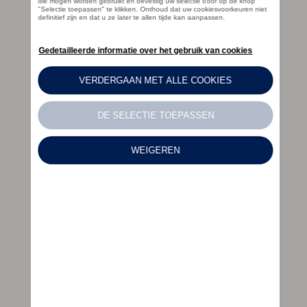
weCare Fleet
Multimobiliteit
Full Service
Financial Services voor Particulieren
AutoCredit
Personal Lease
weCare
Volkswagen Van Center
Elektrische & Hybride mobiliteit
Elektromobiliteit
Opladen
FAQ
e-Woordenlijst
Simuleer uw rijbereik
Simuleer uw laadtijd
Verhoogde investeringsaftrek
D'Ieteren Energy-laadoplossingen
Bestuurders & Eigenaars
Klanteninformatie
Digitale handleiding
Conformiteitsverklaringen en details betreffen
Terugroepactie van Takata-airbags
Info CNG
App-Connect actie
Service & Inspectie