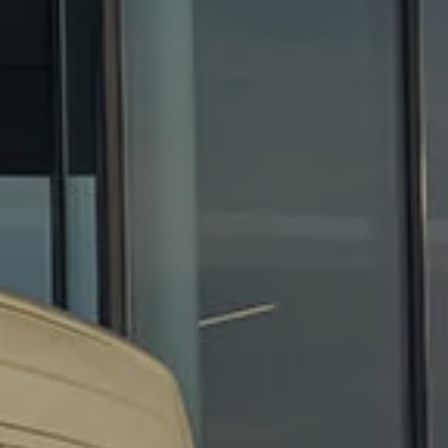
Contrôle technique
Garanties
Contrat de service weCare
Services pneus
Pièces d’origine
Huile moteur et liquides
Accessoires
Homologation
Recyclage
MyVolkswagen
Services numériques & applications Services
We Connect
Car-Net
Connectivité et applications
California on Tour App
Volkswagen California Center
Véhicules particuliers