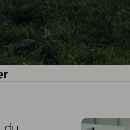
er
e du