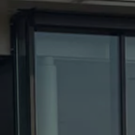
weCare Fleet
Multimobilité
Full Service
Financial Services pour Particuliers
AutoCredit
Personal Lease
weCare
Volkswagen Van Center
Mobilité Électrique et Hybride
Mobilité électrique
Recharge
FAQ
Glossaire électrique
Simulez votre temps de recharge
Simulez votre autonomie
Déduction pour investissement majorée
D'Ieteren Energy
Conducteurs & Propriétaires
Informations clients
Manuel digital
Déclarations de conformité et déclarations de
Action de rappel des airbags
Info CNG
Action App-Connect
Entretien & Service