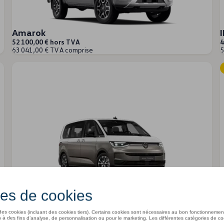
Amarok
52 100,00 € hors TVA
4
63 041,00 € TVA comprise
5
Nouveau Multivan
49 696,00 € hors TVA
I
60 132,16 € TVA comprise
4
5