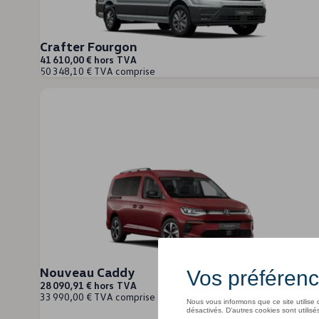
Contrôle technique
Garanties
Contrat de service weCare
Crafter Fourgon
Services pneus
Pièces d’origine
41 610,00 € hors TVA
50 348,10 € TVA comprise
Huile moteur et liquides
Accessoires
Homologation
Recyclage
MyVolkswagen
Services numériques & applications Services
We Connect
Car-Net
Connectivité et applications
California on Tour App
Volkswagen California Center
Véhicules particuliers
Nouveau Caddy
28 090,91 € hors TVA
33 990,00 € TVA comprise