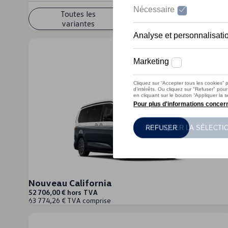
Toutes les
En savoir plus
variantes
Nouveau California
52 706,00 € hors TVA
63 774,26 € TVA comprise