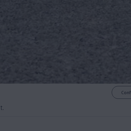
Conf
t.