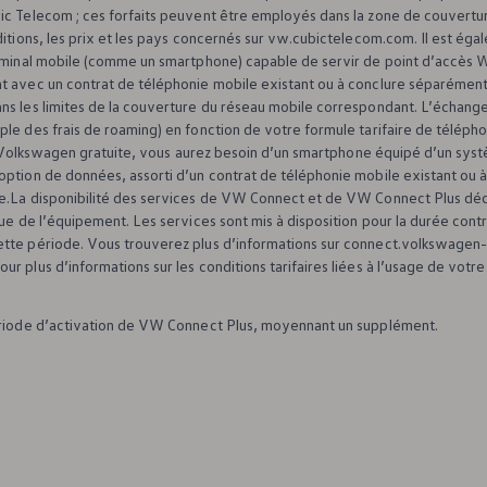
bic Telecom ; ces forfaits peuvent être employés dans la zone de couver
itions, les prix et les pays concernés sur vw.cubictelecom.com. Il est égal
erminal mobile (comme un smartphone) capable de servir de point d’accès 
nt avec un contrat de téléphonie mobile existant ou à conclure séparéme
ns les limites de la couverture du réseau mobile correspondant. L’échang
e des frais de roaming) en fonction de votre formule tarifaire de téléphoni
Volkswagen
gratuite, vous aurez besoin d’un smartphone équipé d’un syst
 option de données, assorti d’un contrat de téléphonie mobile existant o
e.La disponibilité des services de VW Connect et de VW Connect Plus décri
que de l’équipement. Les services sont mis à disposition pour la durée con
ette période. Vous trouverez plus d’informations sur connect.volkswagen
ur plus d’informations sur les conditions tarifaires liées à l’usage de vot
période d’activation de VW Connect Plus, moyennant un supplément.