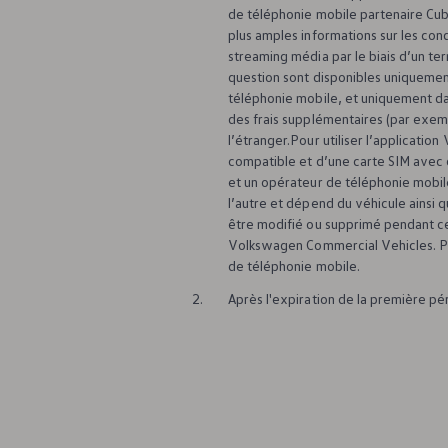
Action de rappel des airbags
de téléphonie mobile partenaire Cu
Info CNG
plus amples informations sur les cond
Action App-Connect
Entretien & Service
streaming média par le biais d’un t
Contrôle technique
question sont disponibles uniqueme
Garanties
téléphonie mobile, et uniquement da
Contrat de service weCare
des frais supplémentaires (par exempl
Services pneus
l’étranger.Pour utiliser l’application
Pièces d’origine
compatible et d’une carte SIM avec
Huile moteur et liquides
Accessoires
et un opérateur de téléphonie mobil
Homologation
l’autre et dépend du véhicule ainsi 
Recyclage
être modifié ou supprimé pendant c
MyVolkswagen
Volkswagen
Commercial Vehicles. Po
Services numériques & applications Services
de téléphonie mobile.
We Connect
Car-Net
2.
Après l'expiration de la première 
Connectivité et applications
California on Tour App
Volkswagen California Center
Véhicules particuliers