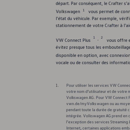
départ. Par conséquent, le Crafter s’
Location Long Terme
Renting Financier
1
Volkswagen
vous permet de conne
Leasing Financier
l’état du véhicule. Par exemple, véri
weCare Fleet
stationnement de votre Crafter à l’ai
Multimobilité
Full Service
Financial Services pour Particuliers
1
2
,
VW Connect Plus
vous offre e
AutoCredit
Personal Lease
évitez presque tous les embouteillag
weCare
disponible en option, avec connexion
Volkswagen Van Center
vocale ou de consulter des information
Mobilité Électrique et Hybride
Mobilité électrique
Recharge
FAQ
Glossaire électrique
1.
Pour utiliser les services VW Connec
Simulez votre temps de recharge
votre nom d’utilisateur et de votre
Simulez votre autonomie
Volkswagen
AG. Pour VW Connect Plu
Déduction pour investissement majorée
vwn.de/myVolkswagen ou au moyen 
D'Ieteren Energy
Conducteurs & Propriétaires
pendant toute la durée de gratuité 
Informations clients
intégrée.
Volkswagen
AG prend en ch
Manuel digital
l’exception des services Streaming 
Déclarations de conformité et déclarations de
Internet, certaines applications em