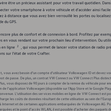
avère être un précieux assistant pour votre travail quotidien. Dan
cter votre smartphone à votre véhicule et d’accéder ainsi facil
fiez à distance que vous avez bien verrouillé les portes ou locali
de du GPS.
ncore plus de confort et de connexion à bord. Profitez par exempl
es en vous rendant sur votre prochain lieu d’intervention. Ou uti
2
 en ligne
, qui vous permet de lancer votre station de radio 
s sur l’état de votre Crafter.
t, vous avez besoin d’un compte d’utilisateur
Volkswagen
ID et devez vo
 mot de passe. De plus, un contrat VW Connect ou VW Connect Plus distinct 
s, vous disposez de 90 jours à compter de la remise du véhicule pour enr
de l’application
Volkswagen
(disponible sur l’App Store et le Google Play
convenue. L’utilisation des services mobiles en ligne de VW Connect est po
arge les coûts de données résultant de cette utilisation au sein de l’Euro
& Internet et de certaines applications embarquées de
Volkswagen
AG. Pou
s composants
barquées et le point d’accès WLAN, il est possible d’acheter des paquets 