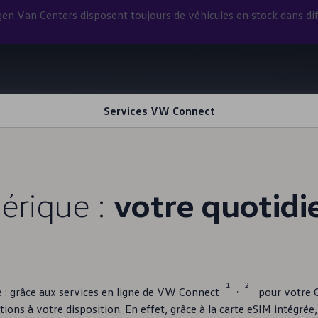
gen
Van Centers disposent toujours de véhicules en stock dans dif
Services VW Connect
érique :
votre quotidie
1
2
,
 : grâce aux services en ligne de VW Connect
pour votre C
ions à votre disposition. En effet, grâce à la carte eSIM intégrée, 