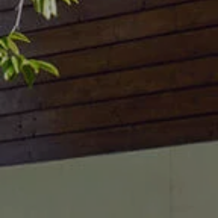
weCare Fleet
Multimobilité
Full Service
Financial Services pour Particuliers
AutoCredit
Personal Lease
weCare
Volkswagen Van Center
Mobilité Électrique et Hybride
Mobilité électrique
Recharge
FAQ
Glossaire électrique
Simulez votre temps de recharge
Simulez votre autonomie
Déduction pour investissement majorée
D'Ieteren Energy
Conducteurs & Propriétaires
Informations clients
Manuel digital
Déclarations de conformité et déclarations de
Action de rappel des airbags
Info CNG
Action App-Connect
Entretien & Service