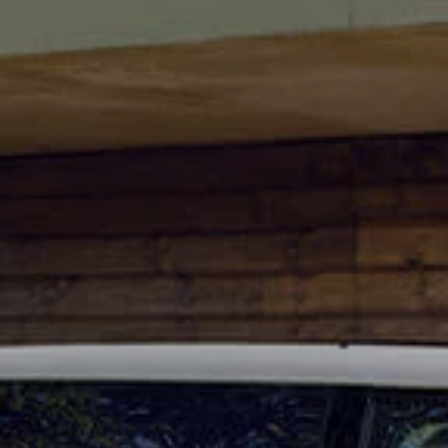
Contrôle technique
Garanties
Contrat de service weCare
Services pneus
Pièces d’origine
Huile moteur et liquides
Accessoires
Homologation
Recyclage
MyVolkswagen
Services numériques & applications Services
We Connect
Car-Net
Connectivité et applications
California on Tour App
Volkswagen California Center
Véhicules particuliers