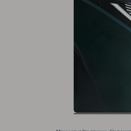
Contrôle technique
Garanties
Contrat de service weCare
Services pneus
Pièces d’origine
Huile moteur et liquides
Accessoires
Homologation
Recyclage
MyVolkswagen
Services numériques & applications Services
We Connect
Car-Net
Connectivité et applications
California on Tour App
Volkswagen California Center
Véhicules particuliers
, 1 de 2