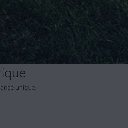
rique
ience unique.