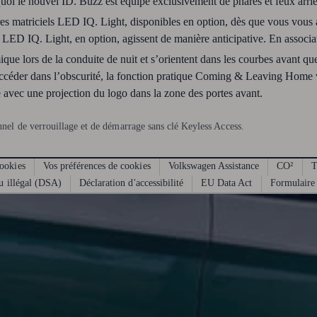
uoi le nouvel ID. Buzz est équipé exclusivement de phares et feux arri
res matriciels LED IQ. Light, disponibles en option, dès que vous vous
ls LED IQ. Light, en option, agissent de manière anticipative. En associa
que lors de la conduite de nuit et s’orientent dans les courbes avant qu
 accéder dans l’obscurité, la fonction pratique Coming & Leaving Home 
é avec une projection du logo dans la zone des portes avant.
nel de verrouillage et de démarrage sans clé Keyless Access.
ookies
Vos préférences de cookies
Volkswagen Assistance
CO²
T
u illégal (DSA)
Déclaration d'accessibilité
EU Data Act
Formulaire 