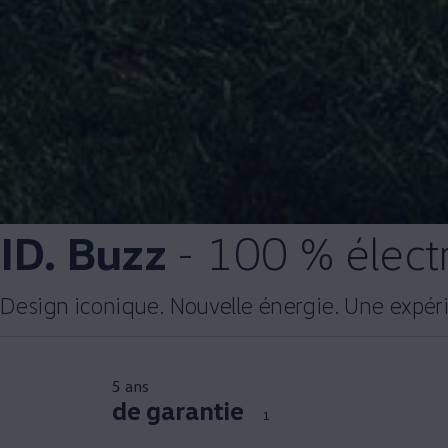
ID. Buzz
- 100 % élect
Design iconique. Nouvelle énergie. Une expér
5 ans
de garantie
1