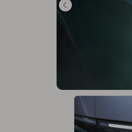
weCare Fleet
Multimobilité
Full Service
Financial Services pour Particuliers
AutoCredit
Personal Lease
weCare
Volkswagen Van Center
Mobilité Électrique et Hybride
Mobilité électrique
Recharge
FAQ
Glossaire électrique
Simulez votre temps de recharge
Simulez votre autonomie
Déduction pour investissement majorée
D'Ieteren Energy
Conducteurs & Propriétaires
Informations clients
Manuel digital
Déclarations de conformité et déclarations de
Action de rappel des airbags
Info CNG
Action App-Connect
Entretien & Service