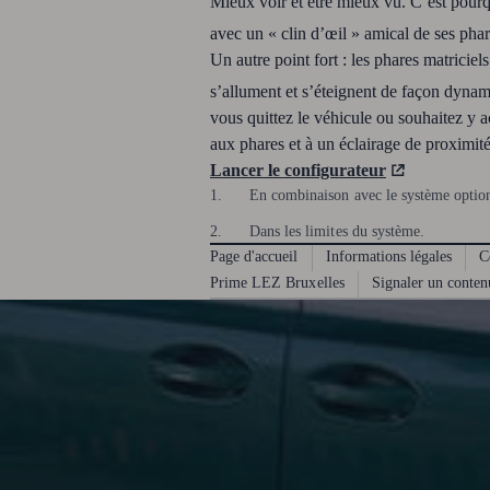
Mieux voir et être mieux vu. C’est pourq
avec un « clin d’œil » amical de ses pha
Un autre point fort : les phares matricie
s’allument et s’éteignent de façon dynami
vous quittez le véhicule ou souhaitez y
aux phares et à un éclairage de proximit
Lancer le configurateur
1.
En combinaison avec le système option
2.
Dans les limites du système.
Page d'accueil
Informations légales
C
Prime LEZ Bruxelles
Signaler un conten