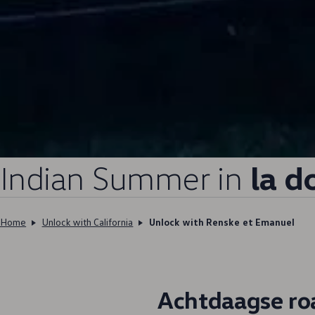
Indian Summer in
la d
Home
Unlock with California
Unlock with Renske et Emanuel
Achtdaagse roa