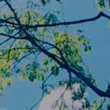
weCare Fleet
Multimobiliteit
Full Service
Financial Services voor Particulieren
AutoCredit
Personal Lease
weCare
Volkswagen Van Center
Elektrische & Hybride mobiliteit
Elektromobiliteit
Opladen
FAQ
e-Woordenlijst
Simuleer uw rijbereik
Simuleer uw laadtijd
Verhoogde investeringsaftrek
D'Ieteren Energy-laadoplossingen
Bestuurders & Eigenaars
Klanteninformatie
Digitale handleiding
Conformiteitsverklaringen en details betreffen
Terugroepactie van Takata-airbags
Info CNG
App-Connect actie
Service & Inspectie