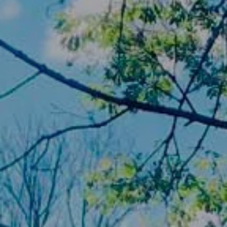
Autokeuring
Garantie
weCare servicecontract
Autobanden
Originele onderdelen
Motorolie en vloeistoffen
Accessoires
Homologatie
Recyclage
MyVolkswagen
Digitale diensten en apps
We Connect
Car-Net
Connectiviteit en apps
California on Tour App
Volkswagen California Center
Personenvoertuigen