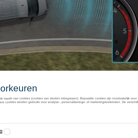
nt bij het rijhulpsysteem toont bij wijze van voorbeeld het Craf
stuurt bij onbedoeld verlaten van de rijstrook tegen en waarschu
op het multifunctionele display.