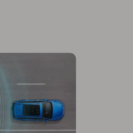
Configureer nu
Offerte op maat
Belading
980 l