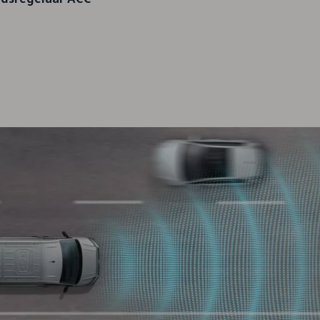
Motorvermogen
Max. toegelaten massa
130 kW
3.500 kg