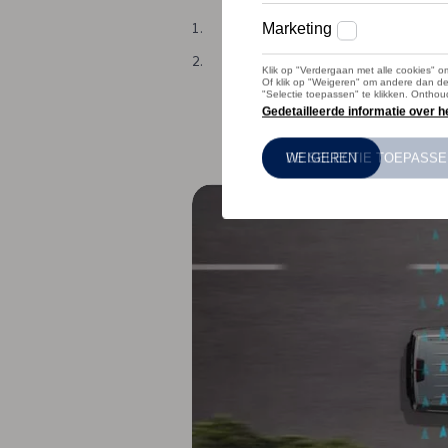
1.
Binnen de limieten van het systeem.
2.
De bestuurder moet op ieder moment 
ontheven om een voorzichtige rijstijl