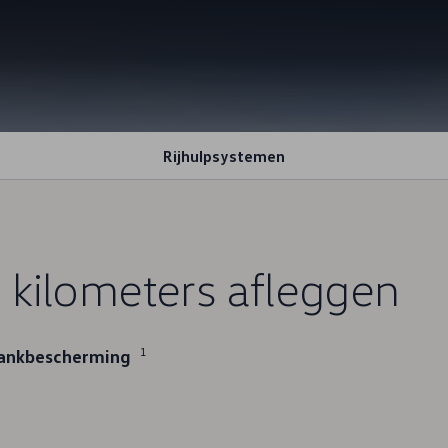
Rijhulpsystemen
n
kilometers afleggen
1
lankbescherming