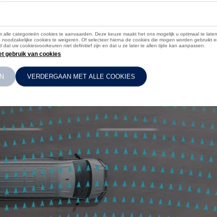
in staat zijn om de overhand te nemen op het rijhulpsysteem en hij wordt
 te hanteren.