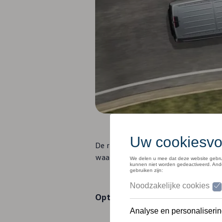
Het fragme
2
De rijstrookassistent Lane Assist
waarschuwend signaal en een bericht 
1
Optionele Side Wind Assist