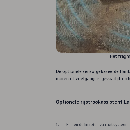
Autokeuring
Garantie
weCare servicecontract
Autobanden
Originele onderdelen
Motorolie en vloeistoffen
Accessoires
Homologatie
Recyclage
MyVolkswagen
Digitale diensten en apps
Het fragme
We Connect
Car-Net
Connectiviteit en apps
De optionele sensorgebaseerde flan
California on Tour App
muren of voetgangers gevaarlijk dic
Volkswagen California Center
Personenvoertuigen
Optionele rijstrookassistent La
1.
Binnen de limieten van het systeem.