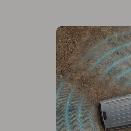
weCare Fleet
Multimobiliteit
Full Service
Financial Services voor Particulieren
AutoCredit
Personal Lease
weCare
Volkswagen Van Center
Elektrische & Hybride mobiliteit
Elektromobiliteit
Opladen
FAQ
e-Woordenlijst
Simuleer uw rijbereik
Simuleer uw laadtijd
Verhoogde investeringsaftrek
D'Ieteren Energy-laadoplossingen
Bestuurders & Eigenaars
Klanteninformatie
Digitale handleiding
Conformiteitsverklaringen en details betreffen
Terugroepactie van Takata-airbags
Info CNG
App-Connect actie
Service & Inspectie