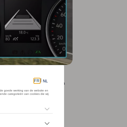
ter-model.
wt tegelijk de bestuurder met een