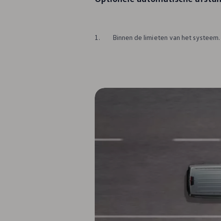
1.
Binnen de limieten van het systeem.
De Grand California
5 jaar
garantie
1
Stoelen
Slaapplaatsen
4
2-4